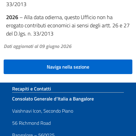
33/2013
2026
– Alla data odierna, questo Ufficio non ha
erogato contributi economici ai sensi degli artt. 26 e 27
del D.lgs. n. 33/2013
Dati aggiornati al 09 giugno 2026
Naviga nella sezione
Sezione footer
Recapiti e Contatti
Consolato Generale d’Italia a Bangalore
Vaishnavi Icon, Secondo Piano
56 Richmond Road
Bangalore – 560025