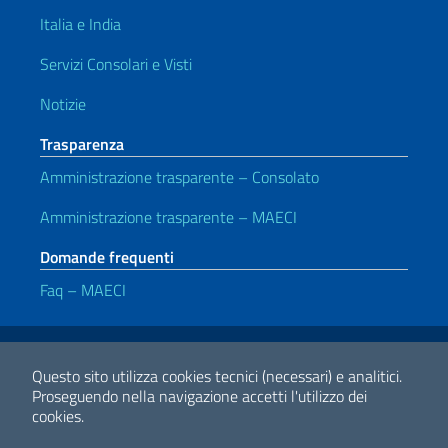
Italia e India
Servizi Consolari e Visti
Notizie
Trasparenza
Amministrazione trasparente – Consolato
Amministrazione trasparente – MAECI
Domande frequenti
Faq – MAECI
Link Utili
Note legali
Privacy e cookie policy
Dichiarazione di accessibilità
Questo sito utilizza cookies tecnici (necessari) e analitici.
Proseguendo nella navigazione accetti l'utilizzo dei
cookies.
2026 Copyright Ministero degli Affari Esteri e della Cooperazione