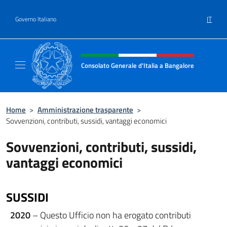
Salta al contenuto
IT
Governo Italiano
Intestazione sito, social e menù
Consolato Generale d'Italia a Bangalore
Sito Ufficiale del Consolato Generale d'Ital
Home
>
Amministrazione trasparente
>
Sovvenzioni, contributi, sussidi, vantaggi economici
Sovvenzioni, contributi, sussidi,
vantaggi economici
SUSSIDI
2020
– Questo Ufficio non ha erogato contributi